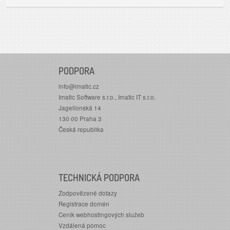
PODPORA
info@imatic.cz
Imatic Software s.r.o., Imatic IT s.r.o.
Jagellonská 14
130 00 Praha 3
Česká republika
TECHNICKÁ PODPORA
Zodpovězené dotazy
Registrace domén
Ceník webhostingových služeb
Vzdálená pomoc