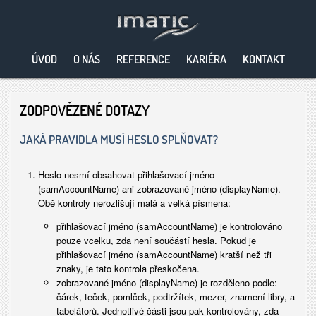
ÚVOD
O NÁS
REFERENCE
KARIÉRA
KONTAKT
ZODPOVĚZENÉ DOTAZY
JAKÁ PRAVIDLA MUSÍ HESLO SPLŇOVAT?
Heslo nesmí obsahovat přihlašovací jméno
(samAccountName) ani zobrazované jméno (displayName).
Obě kontroly nerozlišují malá a velká písmena:
přihlašovací jméno (samAccountName) je kontrolováno
pouze vcelku, zda není součástí hesla. Pokud je
přihlašovací jméno (samAccountName) kratší než tři
znaky, je tato kontrola přeskočena.
zobrazované jméno (displayName) je rozděleno podle:
čárek, teček, pomlček, podtržítek, mezer, znamení libry, a
tabelátorů. Jednotlivé části jsou pak kontrolovány, zda