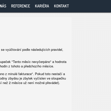
 NÁS
REFERENCE
KARIÉRA
KONTAKT
se vyúčtování podle následujících pravidel,
oupeček "Tento měsíc nevyčerpáno" a hodnota
hodin z tohoto a předchozího měsíce.
no z minulé fakturace". Pokud toto nestačí a
odiny zbydou je zbytek vyčíslen ve sloupečku
ší než 2 měsíce už není možné převádet).