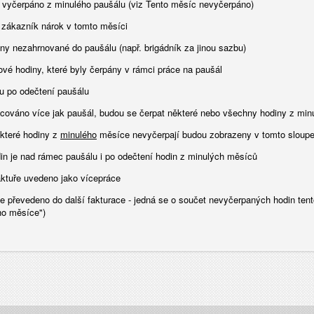
o vyčerpáno z minulého paušálu (viz Tento měsíc nevyčerpáno)
 zákazník nárok v tomto měsíci
iny nezahrnované do paušálu (např. brigádník za jinou sazbu)
ové hodiny, které byly čerpány v rámci práce na paušál
u po odečtení paušálu
cováno více jak paušál, budou se čerpat některé nebo všechny hodiny z minu
které hodiny z
minulého
měsíce nevyčerpají budou zobrazeny v tomto sloup
in je nad rámec paušálu i po odečtení hodin z minulých měsíců
aktuře uvedeno jako vícepráce
de převedeno do další fakturace - jedná se o součet nevyčerpaných hodin ten
ho měsíce")