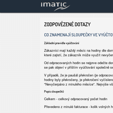
ZODPOVĚZENÉ DOTAZY
CO ZNAMENAJÍ SLOUPEČKY VE VYÚČTO
Základní pravidla vyúčtování
Zákazníci mají každý měsíc na hodiny dle doml
které zajistí, že zákazník může využít nevyče
Od odpracovaných hodin se nejprve odečte do
se pak objeví v příštím vyúčtování společně 
V případě, že je paušál překročen (je odpraco
hodiny byly překročeny, je překročení vyčísle
"Nevyčerpáno z minulého měsíce". Nejvýše vša
Popis sloupečků
Celkem - celkový odpracovaný počet hodin
Převedeno z minulé fakturace - kolik volných h