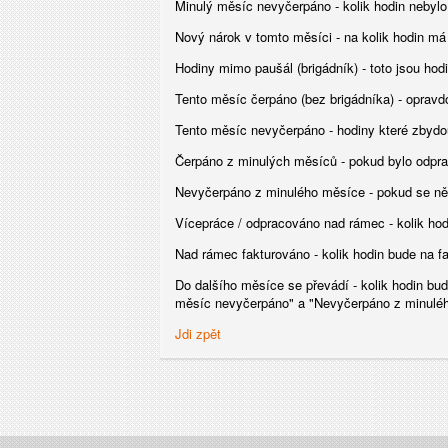
Minulý měsíc nevyčerpáno - kolik hodin nebyl
Nový nárok v tomto měsíci - na kolik hodin má
Hodiny mimo paušál (brigádník) - toto jsou hod
Tento měsíc čerpáno (bez brigádníka) - opravd
Tento měsíc nevyčerpáno - hodiny které zbydo
Čerpáno z minulých měsíců - pokud bylo odpra
Nevyčerpáno z minulého měsíce - pokud se ně
Vícepráce / odpracováno nad rámec - kolik hod
Nad rámec fakturováno - kolik hodin bude na f
Do dalšího měsíce se převádí - kolik hodin bu
měsíc nevyčerpáno" a "Nevyčerpáno z minulé
Jdi zpět