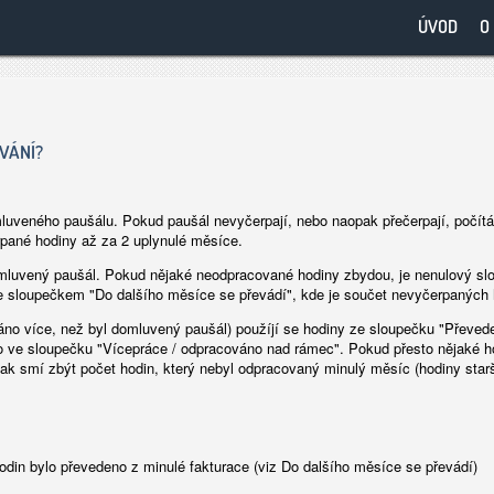
ÚVOD
O
VÁNÍ?
uveného paušálu. Pokud paušál nevyčerpají, nebo naopak přečerpají, počítá 
rpané hodiny až za 2 uplynulé měsíce.
mluvený paušál. Pokud nějaké neodpracované hodiny zbydou, je nenulový sl
se sloupečkem "Do dalšího měsíce se převádí", kde je součet nevyčerpaných 
váno více, než byl domluvený paušál) použíjí se hodiny ze sloupečku "Převede
no ve sloupečku "Vícepráce / odpracováno nad rámec". Pokud přesto nějaké h
k smí zbýt počet hodin, který nebyl odpracovaný minulý měsíc (hodiny star
odin bylo převedeno z minulé fakturace (viz Do dalšího měsíce se převádí)