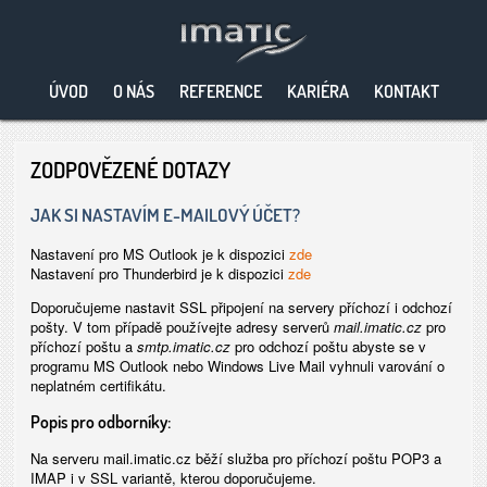
ÚVOD
O NÁS
REFERENCE
KARIÉRA
KONTAKT
ZODPOVĚZENÉ DOTAZY
JAK SI NASTAVÍM E-MAILOVÝ ÚČET?
Nastavení pro MS Outlook je k dispozici
zde
Nastavení pro Thunderbird je k dispozici
zde
Doporučujeme nastavit SSL připojení na servery příchozí i odchozí
pošty. V tom případě používejte adresy serverů
mail.imatic.cz
pro
příchozí poštu a
smtp.imatic.cz
pro odchozí poštu abyste se v
programu MS Outlook nebo Windows Live Mail vyhnuli varování o
neplatném certifikátu.
Popis pro odborníky:
Na serveru mail.imatic.cz běží služba pro příchozí poštu POP3 a
IMAP i v SSL variantě, kterou doporučujeme.