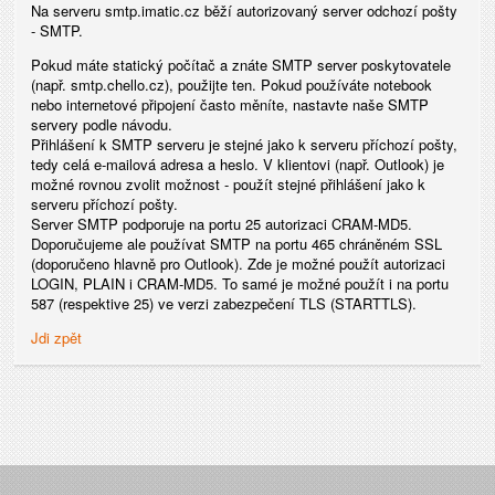
Na serveru smtp.imatic.cz běží autorizovaný server odchozí pošty
- SMTP.
Pokud máte statický počítač a znáte SMTP server poskytovatele
(např. smtp.chello.cz), použijte ten. Pokud používáte notebook
nebo internetové připojení často měníte, nastavte naše SMTP
servery podle návodu.
Přihlášení k SMTP serveru je stejné jako k serveru příchozí pošty,
tedy celá e-mailová adresa a heslo. V klientovi (např. Outlook) je
možné rovnou zvolit možnost - použít stejné přihlášení jako k
serveru příchozí pošty.
Server SMTP podporuje na portu 25 autorizaci CRAM-MD5.
Doporučujeme ale používat SMTP na portu 465 chráněném SSL
(doporučeno hlavně pro Outlook). Zde je možné použít autorizaci
LOGIN, PLAIN i CRAM-MD5. To samé je možné použít i na portu
587 (respektive 25) ve verzi zabezpečení TLS (STARTTLS).
Jdi zpět