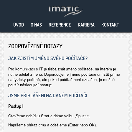
ÚVOD
O NÁS
REFERENCE
KARIÉRA
KONTAKT
ZODPOVĚZENÉ DOTAZY
JAK ZJISTÍM JMÉNO SVÉHO POČÍTAČE?
Pro komunikaci s IT je třeba znát jméno počítače, na kterém je
nutné udělat změnu. Doporučujeme jméno počítače umístit přímo
na fyzický počítač, ale pokud počítač není označen, je možné
použít následující postup:
JSME PŘIHLÁŠENI NA DANÉM POČÍTAČI
Postup 1
Otevřeme nabídku Start a dáme volbu „Spustit“.
Napíšeme příkaz
cmd
a odešleme (Enter nebo OK).