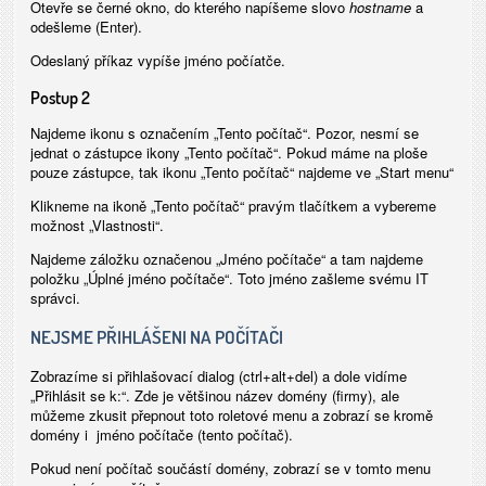
Otevře se černé okno, do kterého napíšeme slovo
hostname
a
odešleme (Enter).
Odeslaný příkaz vypíše jméno počíatče.
Postup 2
Najdeme ikonu s označením „Tento počítač“. Pozor, nesmí se
jednat o zástupce ikony „Tento počítač“. Pokud máme na ploše
pouze zástupce, tak ikonu „Tento počítač“ najdeme ve „Start menu“
Klikneme na ikoně „Tento počítač“ pravým tlačítkem a vybereme
možnost „Vlastnosti“.
Najdeme záložku označenou „Jméno počítače“ a tam najdeme
položku „Úplné jméno počítače“. Toto jméno zašleme svému IT
správci.
NEJSME PŘIHLÁŠENI NA POČÍTAČI
Zobrazíme si přihlašovací dialog (ctrl+alt+del) a dole vidíme
„Přihlásit se k:“. Zde je většinou název domény (firmy), ale
můžeme zkusit přepnout toto roletové menu a zobrazí se kromě
domény i jméno počítače (tento počítač).
Pokud není počítač součástí domény, zobrazí se v tomto menu