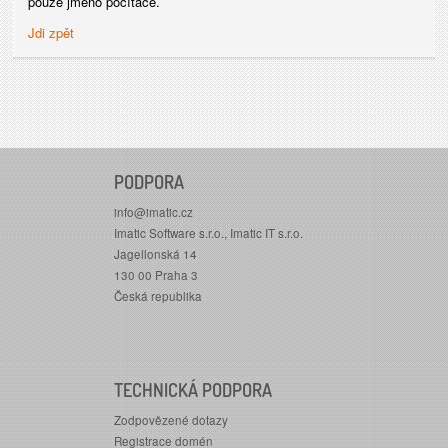
pouze jméno počítače.
Jdi zpět
PODPORA
info@imatic.cz
Imatic Software s.r.o., Imatic IT s.r.o.
Jagellonská 14
130 00 Praha 3
Česká republika
TECHNICKÁ PODPORA
Zodpovězené dotazy
Registrace domén