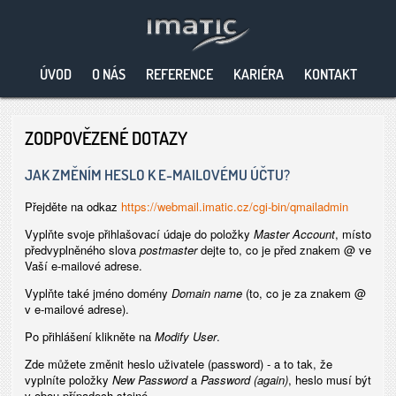
ÚVOD
O NÁS
REFERENCE
KARIÉRA
KONTAKT
ZODPOVĚZENÉ DOTAZY
JAK ZMĚNÍM HESLO K E-MAILOVÉMU ÚČTU?
Přejděte na odkaz
https://webmail.imatic.cz/cgi-bin/qmailadmin
Vyplňte svoje přihlašovací údaje do položky
Master Account
, místo
předvyplněného slova
postmaster
dejte to, co je před znakem @ ve
Vaší e-mailové adrese.
Vyplňte také jméno domény
Domain name
(to, co je za znakem @
v e-mailové adrese).
Po přihlášení klikněte na
Modify User
.
Zde můžete změnit heslo uživatele (password) - a to tak, že
vyplníte položky
New Password
a
Password (again)
, heslo musí být
v obou případech stejné.