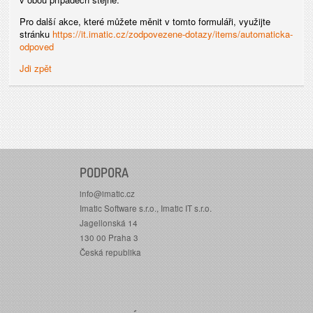
Pro další akce, které můžete měnit v tomto formuláři, využijte
stránku
https://it.imatic.cz/zodpovezene-dotazy/items/automaticka-
odpoved
Jdi zpět
PODPORA
info@imatic.cz
Imatic Software s.r.o., Imatic IT s.r.o.
Jagellonská 14
130 00 Praha 3
Česká republika