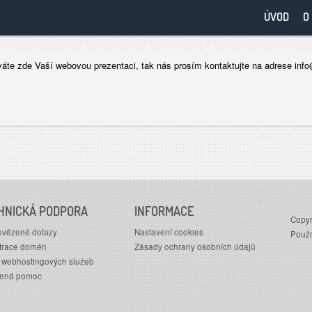
ÚVOD
O
áte zde Vaší webovou prezentaci, tak nás prosím kontaktujte na adrese info@
HNICKÁ PODPORA
INFORMACE
Copyri
vězené dotazy
Nastavení cookies
Použi
trace domén
Zásady ochrany osobních údajů
 webhostingových služeb
lená pomoc