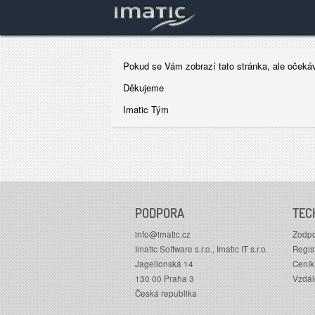
Pokud se Vám zobrazí tato stránka, ale očekáv
Děkujeme
Imatic Tým
PODPORA
TEC
info@imatic.cz
Zodpo
Imatic Software s.r.o., Imatic IT s.r.o.
Regis
Jagellonská 14
Ceník
130 00 Praha 3
Vzdá
Česká republika