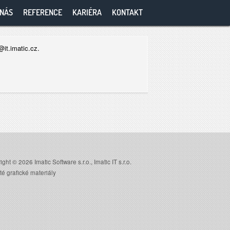
 NÁS
REFERENCE
KARIÉRA
KONTAKT
it.imatic.cz.
ght © 2026 Imatic Software s.r.o., Imatic IT s.r.o.
té grafické materiály